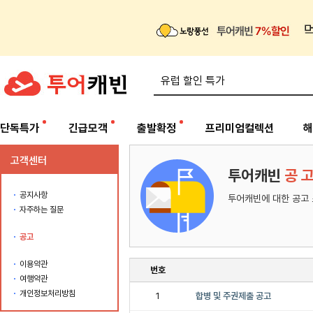
단독특가
긴급모객
출발확정
프리미엄컬렉션
해
고객센터
투어캐빈
공 
공지사항
투어캐빈에 대한 공고
자주하는 질문
공고
이용약관
번호
여행약관
개인정보처리방침
1
합병 및 주권제출 공고