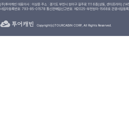
(주)투어캐빈
대표이사 : 이상준
주소 : 경기도 부천시 원미구 길주로 111 6층(상동, 센타프라자) (14
사업자등록번호: 793-85-01578 통신판매업신고번호: 제2025-부천원미-1568호 관광사업등록
Copyright(c)TOURCABIN CORP, All Rights Reserved.