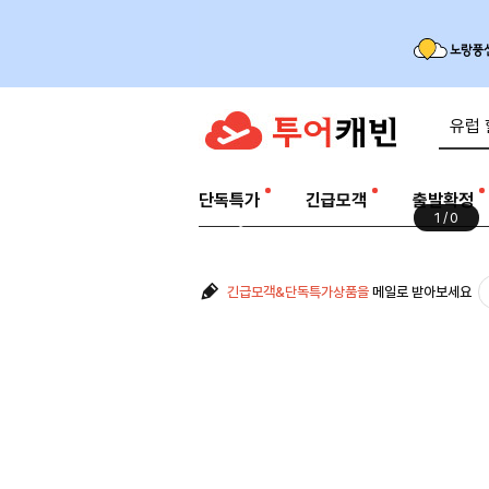
단독특가
긴급모객
출발확정
1
/
0
긴급모객&단독특가상품을
메일로 받아보세요