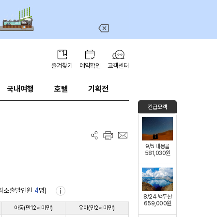
즐겨찾기
예약확인
고객센터
국내여행
호텔
기획전
긴급모객
9/5 내몽골
581,030원
 최소출발인원
4
명)
8/24 백두산
659,000원
아동(만12세미만)
유아(만2세미만)