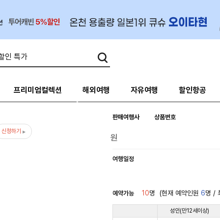
프리미엄컬렉션
해외여행
자유여행
할인항공
판매여행사
상품번호
신청하기
여행일정
10
명
(현재 예약인원
6
명
/
예약가능
성인(만12세이상)