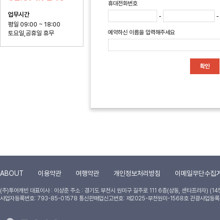
휴대전화번호
업무시간
-
평일 09:00 ~ 18:00
예약하신 이름을 입력해주세요
토요일,공휴일 휴무
확인
ABOUT
이용약관
여행약관
개인정보처리방침
이메일무단수집
(주)투어캐빈
대표이사 : 이상준
주소 : 경기도 부천시 원미구 길주로 111 6층(상동, 센타프라자) (14
사업자등록번호: 793-85-01578 통신판매업신고번호: 제2025-부천원미-1568호 관광사업등록